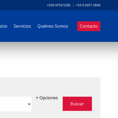
+569 9758 5385
|
+56 9 6357 3800
nicio
Servicios
Quiénes Somos
Contacto
+ Opciones