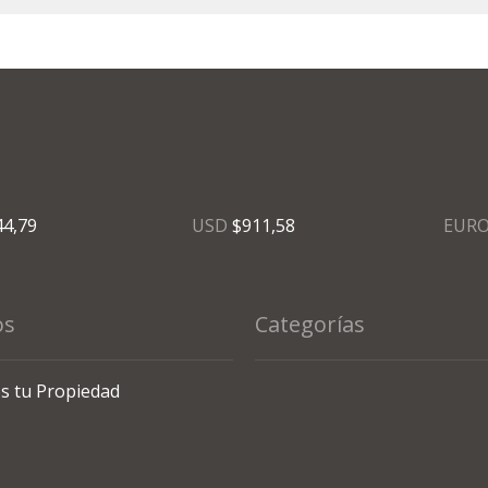
44,79
USD
$911,58
EUR
os
Categorías
s tu Propiedad