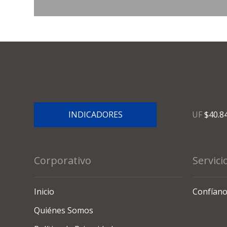
INDICADORES
UF
$40.8
Corporativo
Servici
Inicio
Confíano
Quiénes Somos