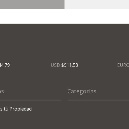
44,79
USD
$911,58
EUR
os
Categorías
s tu Propiedad