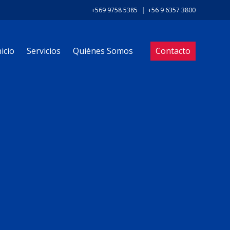
+569 9758 5385
|
+56 9 6357 3800
nicio
Servicios
Quiénes Somos
Contacto